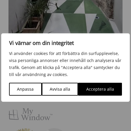
Vi värnar om din integritet
Ida Bruzelius
Vi använder cookies för att förbättra din surfupplevelse,
Business Coordinator - parental leave
visa personliga annonser eller innehåll och analysera vår
trafik. Genom att klicka på "Acceptera alla" samtycker du
08 5800 1868
till vår användning av cookies.
ib@mywindow.se
Anpassa
Avvisa alla
Acceptera alla