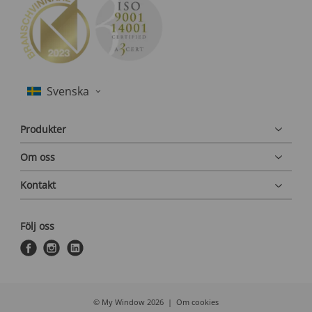
Produkter
Om oss
Kontakt
Följ oss
f
i
l
a
n
i
c
s
n
e
t
k
© My Window 2026
Om cookies
b
a
e