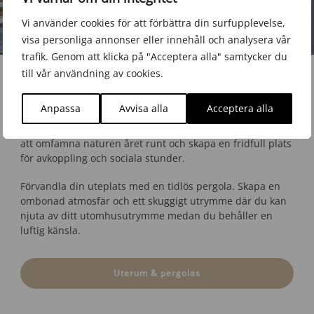
Vi använder cookies för att förbättra din surfupplevelse,
visa personliga annonser eller innehåll och analysera vår
trafik. Genom att klicka på "Acceptera alla" samtycker du
till vår användning av cookies.
Uterum & pergolas
Anpassa
Avvisa alla
Acceptera alla
Utforska gränsen mellan inomhus och utomhus med våra
fina uterum. Våra skräddarsydda lösningar gör det möjligt
att omfamna naturen året runt och skapa en fridfull plats
för avkoppling och sociala stunder.
Förvandla din uteplats med en tidlös pergola. Skapa en
ombonad atmosfär och ett skuggigt utrymme där du kan
njuta av ditt utomhusutrymme medan du behåller en
luftig känsla.
Uterum & pergolas