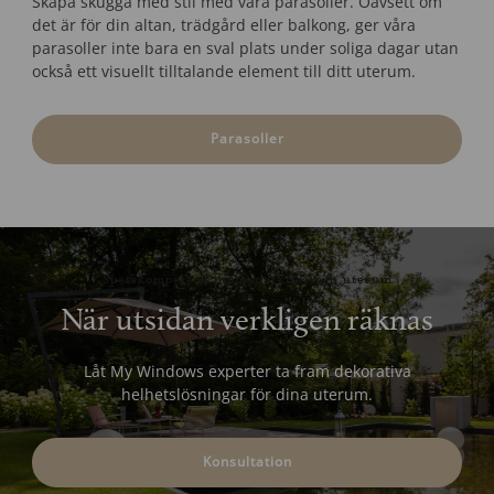
Skapa skugga med stil med våra parasoller. Oavsett om
det är för din altan, trädgård eller balkong, ger våra
parasoller inte bara en sval plats under soliga dagar utan
också ett visuellt tilltalande element till ditt uterum.
Parasoller
Spetskompetens inom markiser och uterum
När utsidan verkligen räknas
Låt My Windows experter ta fram dekorativa
helhetslösningar för dina uterum.
Konsultation