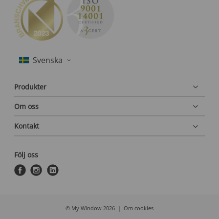
Produkter
Om oss
Kontakt
Följ oss
f
i
l
a
n
i
c
s
n
e
t
k
© My Window 2026
Om cookies
b
a
e