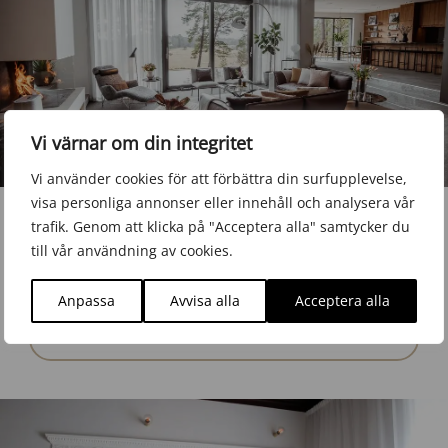
Vi värnar om din integritet
Vi använder cookies för att förbättra din surfupplevelse,
visa personliga annonser eller innehåll och analysera vår
Isabella Löwengrips hus
trafik. Genom att klicka på "Acceptera alla" samtycker du
till vår användning av cookies.
Läs om My Windows roll i projektet.
Anpassa
Avvisa alla
Acceptera alla
Se caset