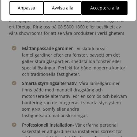
funktion och estetik.
Anpassa
Avvisa alla
Acceptera alla
📞 Kontakta oss idag! Vi erbjuder kostnadsfri rådgivning
och hjälper er att hitta den bästa solskyddslösningen för
ert företag. Ring oss på 08 5800 1860 eller besök ett av
våra showrooms för att se våra produkter i verkligheten!
Måttanpassade gardiner
- Vi skräddarsyr
lamellgardiner efter era fönster, oavsett om det
gäller stora glaspartier, snedställda fönster eller
speciallösningar. Perfekt för både moderna kontor
och traditionella fastigheter.
Smarta styrningsalternativ
- Våra lamellgardiner
finns både med manuell dragstång och
motoriserade alternativ. För en sömlös och bekväm
hantering kan de integreras i smarta styrsystem
som KNX, Somfy eller andra
fastighetsautomationslösningar.
Professionell installation
- Vår erfarna personal
säkerställer att gardinerna installeras korrekt för