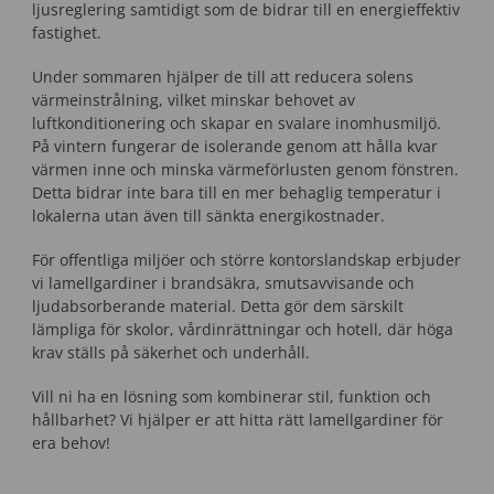
ljusreglering samtidigt som de bidrar till en energieffektiv
fastighet.
Under sommaren hjälper de till att reducera solens
värmeinstrålning, vilket minskar behovet av
luftkonditionering och skapar en svalare inomhusmiljö.
På vintern fungerar de isolerande genom att hålla kvar
värmen inne och minska värmeförlusten genom fönstren.
Detta bidrar inte bara till en mer behaglig temperatur i
lokalerna utan även till sänkta energikostnader.
För offentliga miljöer och större kontorslandskap erbjuder
vi lamellgardiner i brandsäkra, smutsavvisande och
ljudabsorberande material. Detta gör dem särskilt
lämpliga för skolor, vårdinrättningar och hotell, där höga
krav ställs på säkerhet och underhåll.
Vill ni ha en lösning som kombinerar stil, funktion och
hållbarhet? Vi hjälper er att hitta rätt lamellgardiner för
era behov!