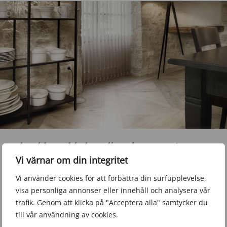
Skräddarsydda lamellgardiner – Från
Vi värnar om din integritet
rådgivning till professionell installation
Vi använder cookies för att förbättra din surfupplevelse,
För att ni ska få en lösning som är perfekt anpassad efter
visa personliga annonser eller innehåll och analysera vår
era lokaler erbjuder vi en komplett helhetsservice – från
trafik. Genom att klicka på "Acceptera alla" samtycker du
första konsultation till färdig installation. Vi ser till att
till vår användning av cookies.
varje detalj är genomtänkt för att
maximera
både