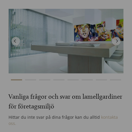
Jump to number 0
Jump to number 1
Jump to number 2
Jump to number 3
Jump to number 4
Jump to number 5
Jump to number 6
Jump to n
Vanliga frågor och svar om lamellgardiner
för företagsmiljö
Hittar du inte svar på dina frågor kan du alltid
kontakta
oss.