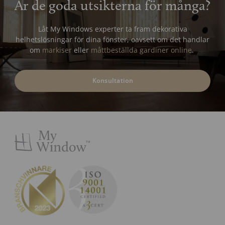
Är de goda utsikterna för många?
Låt My Windows experter ta fram dekorativa
helhetslösningar för dina fönster, oavsett om det handlar
om
markiser
eller
måttbeställda gardiner online
.
Konsultation