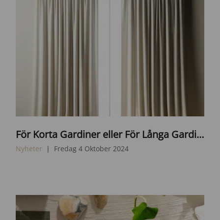
D
För Korta Gardiner eller För Långa Gardiner? Tips och Lösningar för Perfekt Passform
A
L
Nyheter
Fredag 4 Oktober 2024
L
·
E
2
0