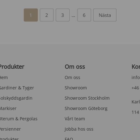
3
g
1
2
3
…
6
Nästa
h
t
c
u
r
t
a
Produkter
Om oss
Ko
i
Hem
Om oss
inf
n
Gardiner & Tyger
Showroom
+46
i
Solskyddsgardin
Showroom Stockholm
s
Kar
l
Markiser
Showroom Göteborg
114
o
Uterum & Pergolas
Vårt team
n
Persienner
Jobba hos oss
g
Produkter
FAQ