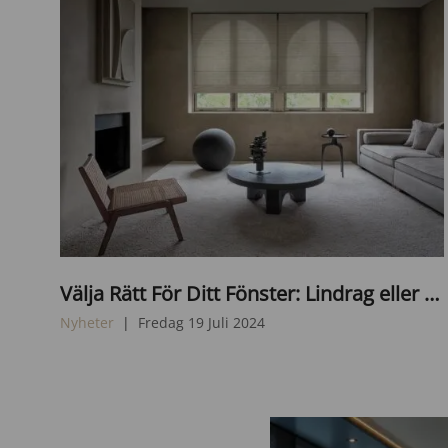
2
4
-
0
5
-
2
3
1
M
3
Välja Rätt För Ditt Fönster: Lindrag eller Kulkedja för Hissgardiner?
e
.
d
1
Nyheter
Fredag 19 Juli 2024
i
7
u
.
m
4
w
9