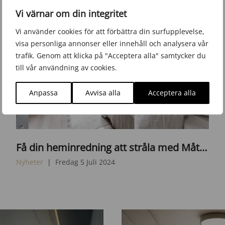
-
7
Vi värnar om din integritet
A
-
n
Vi använder cookies för att förbättra din surfupplevelse,
s
i
visa personliga annonser eller innehåll och analysera vår
c
m
trafik. Genom att klicka på "Acceptera alla" samtycker du
a
a
till vår användning av cookies.
l
g
Anpassa
Avvisa alla
Acceptera alla
e
e
d
f
e
V
a
Få din heminredning att stråla med Måttbeställda Gardinskenor från My Window
A
t
l
Nyheter
Fredag 5 Juli 2024
u
g
r
h
i
1
n
-
g