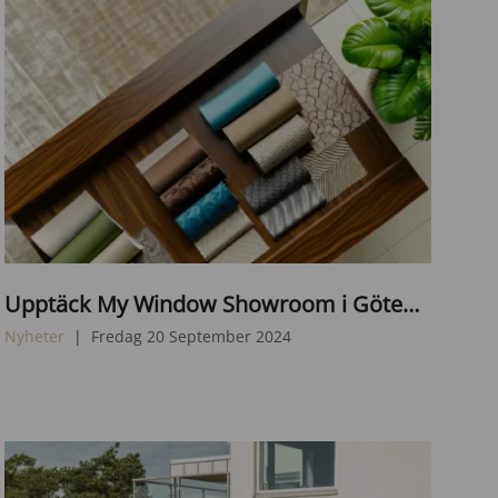
D
Upptäck My Window Showroom i Göteborg: En Värld av Gardiner och Mer
A
L
Nyheter
Fredag 20 September 2024
L
·
E
2
0