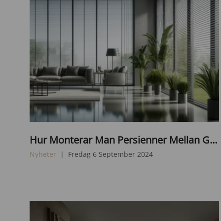
D
Hur Monterar Man Persienner Mellan Glas? En Steg-För-Steg Guide
A
L
Nyheter
Fredag 6 September 2024
L
·
E
2
0